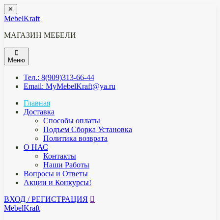
Перейти
✕
к
MebelKraft
содержимому
МАГАЗИН МЕБЕЛИ
Меню
Тел.: 8(909)313-66-44
Email: MyMebelKraft@ya.ru
Главная
Доставка
Способы оплаты
Подъем Сборка Установка
Политика возврата
О НАС
Контакты
Наши Работы
Вопросы и Ответы
Акции и Конкурсы!
ВХОД / РЕГИСТРАЦИЯ
MebelKraft