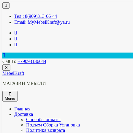
Перейти
к
содержимому
Тел.: 8(909)313-66-44
Email: MyMebelKraft@ya.ru
Call To
+79093136644
✕
MebelKraft
МАГАЗИН МЕБЕЛИ
Меню
Главная
Доставка
Способы оплаты
Подъем Сборка Установка
Политика возврата