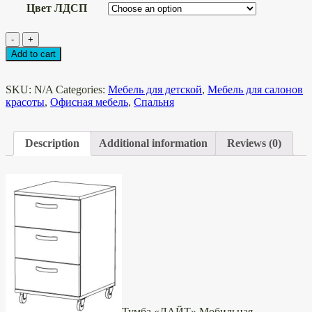
Цвет ЛДСП
Тумба
-
+
"ЛАЙТ"
Add to cart
мобильная
quantity
SKU:
N/A
Categories:
Мебель для детской
,
Мебель для салонов
красоты
,
Офисная мебель
,
Спальня
Description
Additional information
Reviews (0)
Тумба «ЛАЙТ» Мобильная