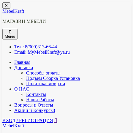
Перейти
✕
к
MebelKraft
содержимому
МАГАЗИН МЕБЕЛИ
Меню
Тел.: 8(909)313-66-44
Email: MyMebelKraft@ya.ru
Главная
Доставка
Способы оплаты
Подъем Сборка Установка
Политика возврата
О НАС
Контакты
Наши Работы
Вопросы и Ответы
Акции и Конкурсы!
ВХОД / РЕГИСТРАЦИЯ
MebelKraft