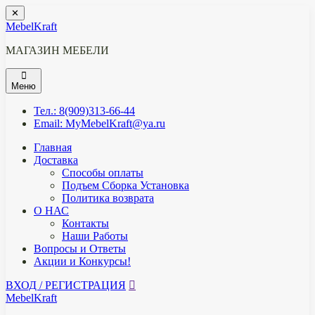
Перейти
✕
к
MebelKraft
содержимому
МАГАЗИН МЕБЕЛИ
Меню
Тел.: 8(909)313-66-44
Email: MyMebelKraft@ya.ru
Главная
Доставка
Способы оплаты
Подъем Сборка Установка
Политика возврата
О НАС
Контакты
Наши Работы
Вопросы и Ответы
Акции и Конкурсы!
ВХОД / РЕГИСТРАЦИЯ
MebelKraft