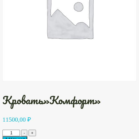
Кровать»Комфорт»
11500,00
₽
Кровать"Комфорт"
-
+
quantity