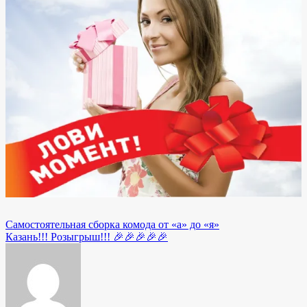
Самостоятельная сборка комода от «а» до «я»
Навигация
Казань!!! Розыгрыш!!! 🎉🎉🎉🎉🎉
по
записям