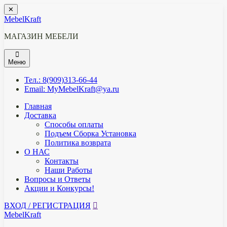
Перейти
✕
к
MebelKraft
содержимому
МАГАЗИН МЕБЕЛИ
Меню
Тел.: 8(909)313-66-44
Email: MyMebelKraft@ya.ru
Главная
Доставка
Способы оплаты
Подъем Сборка Установка
Политика возврата
О НАС
Контакты
Наши Работы
Вопросы и Ответы
Акции и Конкурсы!
ВХОД / РЕГИСТРАЦИЯ
MebelKraft