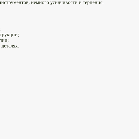
инструментов, немного усидчивости и терпения.
;
струкции;
лии;
 деталях.