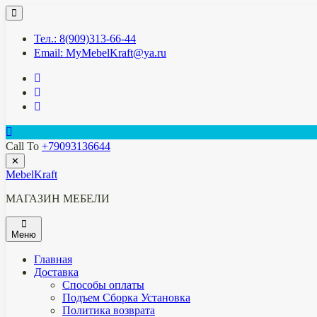
Перейти
к
содержимому
Тел.: 8(909)313-66-44
Email: MyMebelKraft@ya.ru
Call To
+79093136644
✕
MebelKraft
МАГАЗИН МЕБЕЛИ
Меню
Главная
Доставка
Способы оплаты
Подъем Сборка Установка
Политика возврата