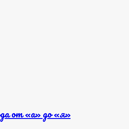
да от «а» до «я»