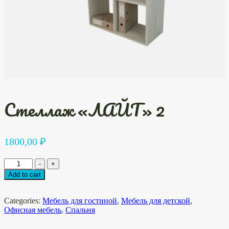
Стеллаж «ЛАЙТ» 2
1800,00
₽
Стеллаж
-
+
"ЛАЙТ"
Add to cart
2
quantity
Categories:
Мебель для гостиной
,
Мебель для детской
,
Офисная мебель
,
Спальня