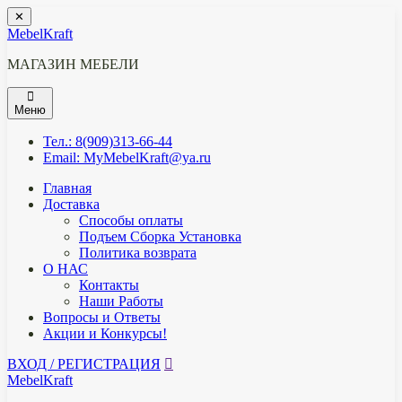
Перейти
✕
к
MebelKraft
содержимому
МАГАЗИН МЕБЕЛИ
Меню
Тел.: 8(909)313-66-44
Email: MyMebelKraft@ya.ru
Главная
Доставка
Способы оплаты
Подъем Сборка Установка
Политика возврата
О НАС
Контакты
Наши Работы
Вопросы и Ответы
Акции и Конкурсы!
ВХОД / РЕГИСТРАЦИЯ
MebelKraft