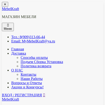
Перейти
✕
к
MebelKraft
содержимому
МАГАЗИН МЕБЕЛИ
Меню
Тел.: 8(909)313-66-44
Email: MyMebelKraft@ya.ru
Главная
Доставка
Способы оплаты
Подъем Сборка Установка
Политика возврата
О НАС
Контакты
Наши Работы
Вопросы и Ответы
Акции и Конкурсы!
ВХОД / РЕГИСТРАЦИЯ
MebelKraft