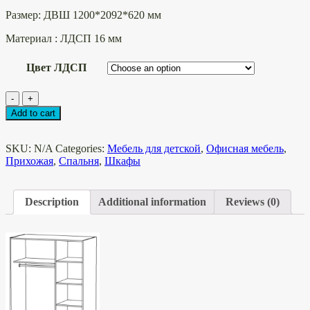
Размер: ДВШ 1200*2092*620 мм
Материал : ЛДСП 16 мм
Цвет ЛДСП
Шкаф
-
+
-
Add to cart
купе
"ЛАЙТ"
quantity
SKU:
N/A
Categories:
Мебель для детской
,
Офисная мебель
,
Прихожая
,
Спальня
,
Шкафы
Description
Additional information
Reviews (0)